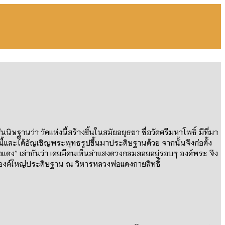
ันนิษฐานว่า
วัดแห่งนี้สร้างขึ้นในสมัยอยุธยา ชื่อวัดศรีมหาโพธิ์ มีที่มา
้และได้อัญเชิญพระพุทธรูปขึ้นมาประดิษฐานด้วย จากนั้นจึงก่อตั้ง
อแดง
”
เล่ากันว่า เคยมีคนเห็นลำแสงดวงกลมลอยอยู่รอบๆ องค์พระ จึง
องค์ใหญ่ประดิษฐาน ณ วิหารหลวงพ่อแดงกายสิทธิ์