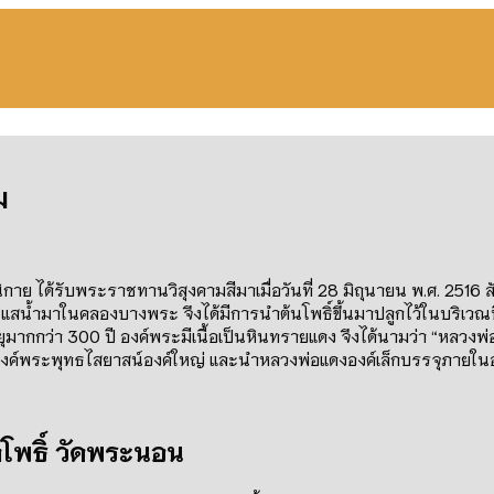
ม
ิกาย ได้รับพระราชทานวิสุงคามสีมาเมื่อวันที่
28
มิถุนายน พ
.
ศ
. 2516
ส
แสน้ำมาในคลองบางพระ จึงได้มีการนำต้นโพธิ์ขึ้นมาปลูกไว้ในบริเวณนี
ยุมากกว่า
300
ปี องค์พระมีเนื้อเป็นหินทรายแดง จึงได้นามว่า
“
หลวงพ่
งองค์พระพุทธไสยาสน์องค์ใหญ่ และนำหลวงพ่อแดงองค์เล็กบรรจุภายใน
าโพธิ์ วัดพระนอน