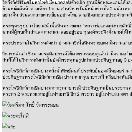
วิหารวัดพระศรีมหาโพธิ์
มีขนาดค่อนข้างเล็ก ฐานมีลักษณะแอ่นโค้งล
ด้านหน้ามีหน้าต่างเพียง
1
บาน ส่วนวิหารไม่มีหน้าต่างทั้ง
2
ผนัง เพด
อย่างจีน ส่วนลวดลายดาวเขียนอย่างไทย ลายเชิงและลายประจำยามก้า
พระพุทธรูปปางไสยาสน์
เนื้อหินทรายแดง “หลวงพ่อแดงแสงกายสิทธิ
นานมีผู้พบเห็นลำแสง ดวงกลม ลอยอยู่รอบ ๆ องค์พระจึงตั้งนามให้ใหม
พระประธานในวิหารหลังเก่า
ปางสมาธิเนื้อหินทรายแดง มีความเก่าแก
วิหารหลังเก่า
ซึ่งทางกรมศิลปกรณ์ได้มาตรวจสอบดูแล้วว่ามีความเก่า
กันก็ได้ ในวิหารหลังเก่านั้นยังมีพระพุทธรูปเก่าแก่ประดิษฐานอยู่
9
อ
พระโพธิสัตว์กวนอิมปางหลั่งน้ำทิพย์มนต์
ประทับยืนองค์สีทองอร่าม ห
ประดิษฐานพระโพธิสัตว์กวนอิม ปางมหากรุณาธารณี หรือปางพันมือ อ
พระโพธิสัตว์กวนอิมปางมหากรุณาธารณี
ประดิษฐานเป็นประธานภ
พระกร
2
พระกรแรกอยู่ในท่าสมาธิ อีก
2
พระกร อยู่ในท่าแผ่เมตตา ส