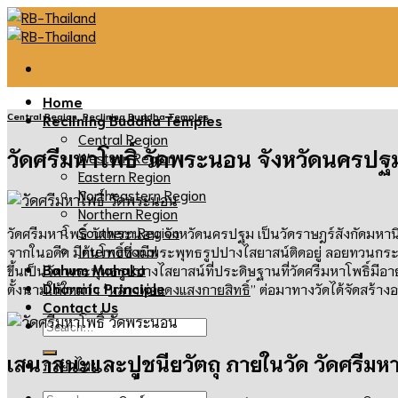
Skip
to
content
Home
Central Region
,
Reclining Buddha Temples
Reclining Buddha Temples
Central Region
วัดศรีมหาโพธิ์ วัดพระนอน จังหวัดนครปฐ
Western Region
Eastern Region
Northeastern Region
Northern Region
Southern Region
วัดศรีมหาโพธิ์ วัดพระนอน จังหวัดนครปฐม
เป็นวัดราษฎร์สังกัดมหาน
International
จากในอดีต มีต้นโพธิ์ซึ่งมีพระพุทธรูปปางไสยาสน์ติดอยู่ ลอยทวนกระ
Bahum Mahaka
ขึ้นเป็นวัด พระพุทธรูปปางไสยาสน์ที่ประดิษฐานที่วัดศรีมหาโพธิ์มีอา
Dharmic Principle
ตั้งนามให้ใหม่ว่า
“
หลวงพ่อแดงแสงกายสิทธิ์
”
ต่อมาทางวัดได้จัดสร้า
Contact Us
เสนาสนะและปูชนียวัตถุ ภายในวัด วัดศรีมห
ภาษาไทย