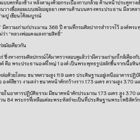
งแบบตกท้องช้าง หลังคามุงด้วยกระเบื้องกาบกล้วย ด้านหน้าประตูทางเ
านวางขื่อลอยแบบสมัยอยุธยา เพดานด้านบนตรงพระประธาน มีลวดลายเ
มปู เขียนได้สมบูรณ์
์” มีความเก่าแก่ประมาณ
368
ปี ตามที่กรมศิลปากรสำรวจไว้ องค์พระพุ
่ว่า
“
หลวงพ่อแดงแสงกายสิทธิ์
”
่สมัยเดียวกัน
แก่ ซึ่งทางกรมศิลปกรณ์ได้มาตรวจสอบดูแล้วว่ามีความเก่าแก่ใกล้เคีย
งค์ คือ พระประธานองค์ใหญ่
1
องค์ เป็นพระพุทธรูปสลักขึ้นจากเนื้อห
ล่อด้วยโลหะ ขนาดความสูง 11.9 เมตร ประดิษฐานอยู่เหนืออาคารปฏิบัต
งค์สีขาว งามสง่า ขนาดหน้าตักกว้างราว 1.73 เมตร ความสูง 3.70 เ
ายในอาคารปฏิบัติธรรม มีขนาดหน้าตักประมาณ
1.73
เมตร สูง
3.70
เ
่วน
84
พระกรที่เหลือแต่ละพระหัสถ์จะเป็นที่ประดิษฐานพระโพธิสัต