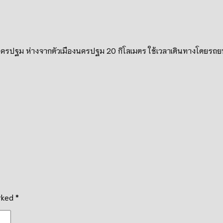
ดนครปฐม ห่างจากตัวเมืองนครปฐม
20
กิโลเมตร ใช้เวลาเดินทางโดยร
arked
*