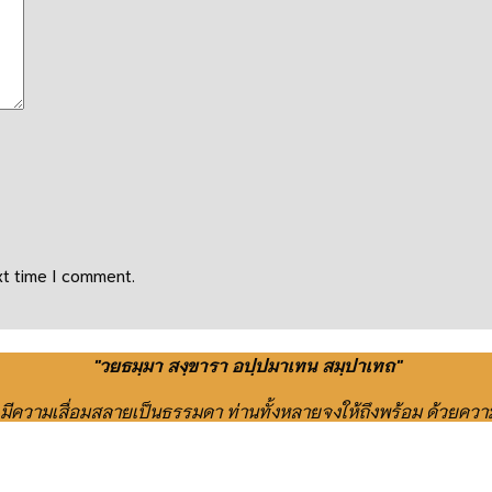
xt time I comment.
"วยธมฺมา สงฺขารา อปฺปมาเทน สมฺปาเทถ"
ย มีความเสื่อมสลายเป็นธรรมดา ท่านทั้งหลายจงให้ถึงพร้อม ด้วยควา