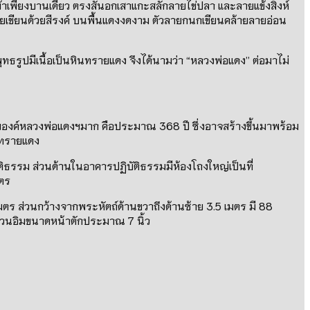
ข้าเพียงบานเดียว ตรงสันอกเสาแกะสลักลายไข่ปลา และลายแข้งสิงห์
ขียนด้วยสีรงค์ บนพื้นแดงงดงาม ตัวลายกนกเขียนคล้ายลายอ่อน
ทธรูปมีเนื้อเป็นหินทรายแดง จึงได้นามว่า
“
หลวงพ่อแดง
”
ต่อมาไม่
งกับองค์หลวงพ่อแดงฯมาก คือประมาณ
368
ปี ซึ่งอาจสร้างขึ้นมาพร้อม
ินทรายแดง
ิธรรม ส่วนด้านในอาคารปฏิบัติธรรมมีห้องโถงใหญ่เป็นที่
มตร
มตร ส่วนกว้างจากพระหัตถ์ด้านขวาถึงด้านซ้าย
3.5
เมตร มี
88
ว์กวนอิมขนาดหน้าตักประมาณ
7
นิ้ว