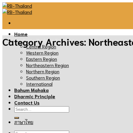
Skip
to
content
Home
Category Archives:
Northeast
Reclining Buddha Temples
Central Region
Western Region
Eastern Region
Northeastern Region
Northern Region
Southern Region
International
Bahum Mahaka
Dharmic Principle
Contact Us
ภาษาไทย