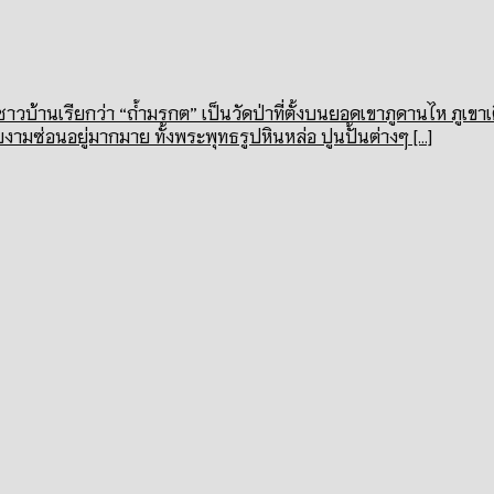
าวบ้านเรียกว่า “ถ้ำมรกต” เป็นวัดป่าที่ตั้งบนยอดเขาภูดานไห ภูเ
งามซ่อนอยู่มากมาย ทั้งพระพุทธรูปหินหล่อ ปูนปั้นต่างๆ [...]