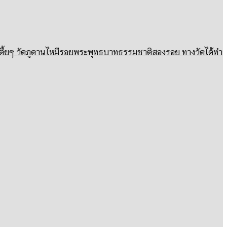
ขาเตี้ยๆ วัดภูดานไหมีรอยพระพุทธบาทธรรมชาติสองรอย ทางวัดได้ทำ