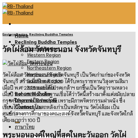
Skip
to
content
Eastern Region
,
Reclining Buddha Temples
Home
Reclining Buddha Temples
วัดไผ่ล้อม วัดพระนอน จังหวัดจันทบุรี
Central Region
Western Region
Eastern Region
Northeastern Region
Northern Region
วัดไผ่ล้อม วัดพระนอน จังหวัดจันทบุรี
เป็นวัดเก่าแก่ของจังหวัด
Southern Region
จันทบุรี สร้างเมื่อปี พ
.
ศ
. 2320
ได้รับพระราชทานวิสุงคามสีมา
International
เมื่อปี พ
.
ศ
. 2325
และได้โปรดเกล้าฯ ยกขึ้นเป็นวัดอารามหลวง
Bahum Mahaka
เมื่อปี พ
.
ศ
. 2539
มีหลักฐานเชื่อได้ว่าวัดนี้สร้างมาตั้งแต่สมัยปลาย
Dharmic Principle
กรุงศรีอยุธยาเป็นราชธานี เพราะมีภาพจิตรกรรมฝาผนัง ซึ่ง
Contact Us
เขียนไว้ในพระอุโบสถหลังเก่าเป็นหลักฐาน วัดไผ่ล้อม เป็น
ศูนย์กลางการศึกษาของคณะสงฆ์จังหวัดจันทบุรี และจังหวัดใกล้
เคียงมากว่า
100
ปี
ภาษาไทย
พระนอนองค์ใหญ่ที่สุดในตะวันออก วัดไผ่