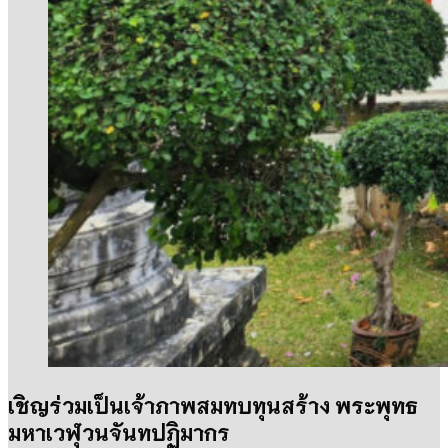
เชิญร่วมเป็นเจ้าภาพสมทบทุนสร้าง พระพุทธ
มหาเวฬุวนจันทปฏิมากร