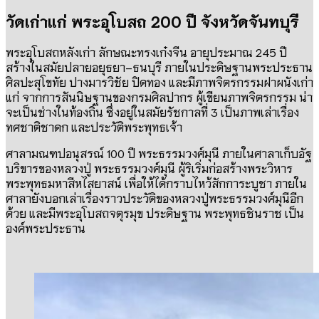
วัดเก่าแก่ พระอุโบสถ
200
ปี จังหวัดจันทบุรี
พระอุโบสถหลังเก่า ลักษณะทรงเก๋งจีน อายุประมาณ
245
ปี
สร้างในสมัยปลายอยุธยา
–
ธนบุรี ภายในประดิษฐานพระประธาน
ศิลปะสุโขทัย ปางมารวิชัย ปิดทอง และมีภาพจิตรกรรมฝาผนังเก่า
แก่ จากการสันนิษฐานของกรมศิลปากร ผู้เขียนภาพจิตรกรรม น่า
จะเป็นช่างในท้องถิ่น ซึ่งอยู่ในสมัยรัชกาลที่
3
เป็นภาพเล่าเรื่อง
ทศชาติชาดก และประวัติพระพุทธเจ้า
ศาลามณฑปอนุสรณ์
100
ปี พระธรรมวงศ์มุนี
ภายในศาลาเก็บอัฐ
บริขารของหลวงปู่ พระธรรมวงศ์มุนี
ผู้ริเริ่มก่อสร้างพระวิหาร
พระพุทธมหาสีหไสยาสน์ เพื่อให้ได้กราบไหว้สักการะบูชา ภายใน
ศาลายังบอกเล่าเรื่องราวประวัติของหลวงปู่พระธรรมวงศ์มุนีอีก
ด้วย และมีพระอุโบสถจตุรมุข ประดิษฐาน พระพุทธชินราช เป็น
องค์พระประธาน