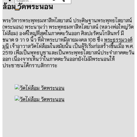
ล้อม วัดพระนอน
พระวิหารพระพุทธมหาสีหไสยาสน์ ประดิษฐานพระพุทธไสยาสน์
(
พระนอน
)
พระนามว่า พระพุทธมหาสีหไสยาสน์
(
หลวงพ่อใหญ่วัด
ไผ่ล้อม
)
องค์ใหญ่ที่สุดในภาคตะวันออก ศิลปะรัตนโกสินทร์ มี
ขนาด
9
วา
9
นิ้ว ที่ฝ่าพระบาทมีลายมงคล
108
ซึ่ง
พระธรรมวงศ์
มุนี
เจ้าอาวาสวัดไผ่ล้อมในสมัยนั้น เป็นผู้ริเริ่มก่อสร้างขึ้นเมื่อ พ
.
ศ
.
2519
เพื่อเป็นพุทธบูชาและเป็นพระพุทธไสยาสน์ประจำภาคตะวัน
ออก เนื่องจากเห็นว่าในภาคตะวันออกยังไม่มีพระนอนให้
ประชาชนได้กราบสักการะ