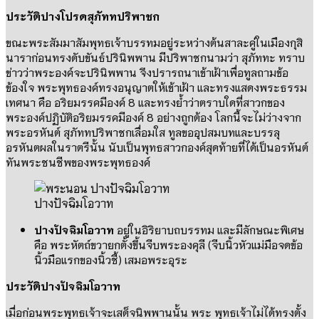
ประวัติปางโปรดสุภัททปริพาชก
ขณะพระสัมมาสัมพุทธเจ้าบรรทมอยู่ระหว่างต้นสาละคู่ในเมืองกุสิ
นาราก่อนทรงดับขันธ์ปรินิพพาน มีปริพาชกนามว่า สุภัททะ ทราบ
ข่าวว่าพระองค์จะปรินิพพาน จึงปรารถนาเข้าเฝ้าเพื่อทูลถามข้อ
ข้องใจ พระพุทธองค์ทรงอนุญาตให้เข้าเฝ้า และทรงแสดงพระธรรม
เทศนา คือ อริยมรรคมีองค์
8
และทรงย้ำว่าตราบใดที่สาวกของ
พระองค์ปฏิบัติอริยมรรคมีองค์
8
อย่างถูกต้อง โลกนี้จะไม่ว่างจาก
พระอรหันต์ สุภัททปริพาชกเลื่อมใส ทูลขออุปสมบทและบรรลุ
อรหันตผลในราตรีนั้น นับเป็นพุทธสาวกองค์สุดท้ายที่ได้เป็นอรหันต์
ทันพระชนชีพของพระพุทธองค์
ปางปัจฉิมโอวาท
ปางปัจฉิมโอวาท
อยู่ในอิริยาบถบรรทม และมีลักษณะพิเศษ
คือ พระหัตถ์ขวายกตั้งขึ้นจีบพระองคุลี
(
จีบนิ้วหัวแม่มือจดข้อ
นิ้วมือแรกของนิ้วชี้
)
เสมอพระอุระ
ประวัติปางปัจฉิมโอวาท
เมื่อก่อนพระพุทธเจ้าจะเสด็จนิพพานนั้น พระ พุทธเจ้าไม่ได้ทรงตั้ง