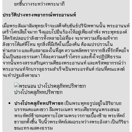
ยกขึ้นวางระหว่างพระนาภี
ประวัติปางทรงพยากรณ์พระอานนท์
เมื่อพระสัมมาสัมพุทธเจ้าจะเสด็จดับขันธ์ปรินิพพานนั้น
พระอานนท์
เศร้าโศกเสียใจมาก จึงแอบไปยืนร้องไห้อยู่เพียงลำพัง พระพุทธองค์
ได้ตรัสปลอบว่าสังขารทั้งหลายไม่เที่ยง จะหาความเที่ยงแท้จาก
สังขารได้แต่ที่ไหน ทุกสิ่งที่มีเกิดในเบื้องต้น ต้องแปรปรวนใน
ท่ามกลาง และดับสลายลงในที่สุด ความพลัดพรากจากสิ่งที่รักที่พอใจ
นั้นเป็นของธรรมดา ให้ละความเศร้าโศรก และตั้งใจปฏิบัติธรรม
จากนั้นทรงสรรเสริญความดีของพระอานนท์ และตรัสพยากรณ์ว่า
พระอานนท์จักบรรลุธรรมสำเร็จเป็นพระอรหันต์
ก่อนที่คณะสงฆ์
จะทำปฐมสังคายนา
ปางโปรดสุภัททปริพาชก
ปางโปรดสุภัททปริพาชก
เป็นพระพุทธรูปอยู่ในอิริยาบถ
บรรทมตะแคงขวา ลืมพระเนตร พระเศียรหนุนพระเขนย
พระหัตถ์ซ้ายทอดทาบไปตามพระวรกายเบื้องซ้าย พระหัตถ์
ขวายกตั้งขึ้น จีบนิ้วพระหัตถ์เสมอระหว่างพระอังสา เป็นกิริยา
ขณะทรงแสดงธรรม