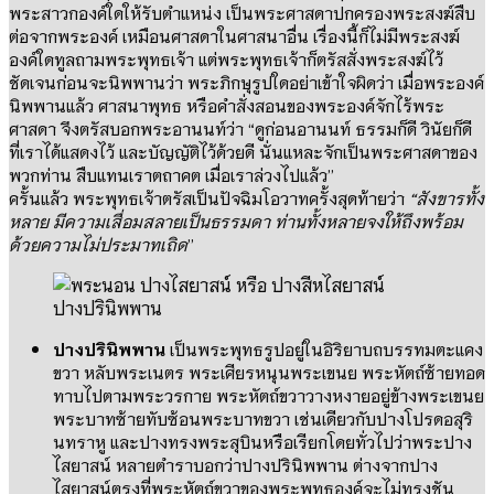
พระสาวกองค์ใดให้รับตำแหน่ง เป็นพระศาสดาปกครองพระสงฆ์สืบ
ต่อจากพระองค์ เหมือนศาสดาในศาสนาอื่น เรื่องนี้ก็ไม่มีพระสงฆ์
องค์ใดทูลถามพระพุทธเจ้า แต่พระพุทธเจ้าก็ตรัสสั่งพระสงฆ์ไว้
ชัดเจนก่อนจะนิพพานว่า พระภิกษุรูปใดอย่าเข้าใจผิดว่า เมื่อพระองค์
นิพพานแล้ว ศาสนาพุทธ หรือคำสั่งสอนของพระองค์จักไร้พระ
ศาสดา จึงตรัสบอกพระอานนท์ว่า “ดูก่อนอานนท์ ธรรมก็ดี วินัยก็ดี
ที่เราได้แสดงไว้ และบัญญัติไว้ด้วยดี นั่นแหละจักเป็นพระศาสดาของ
พวกท่าน สืบแทนเราตถาคต เมื่อเราล่วงไปแล้ว”
ครั้นแล้ว พระพุทธเจ้าตรัสเป็นปัจฉิมโอวาทครั้งสุดท้ายว่า
“สังขารทั้ง
หลาย มีความเสื่อมสลายเป็นธรรมดา ท่านทั้งหลายจงให้ถึงพร้อม
ด้วยความไม่ประมาทเถิด
”
ปางปรินิพพาน
ปางปรินิพพาน
เป็นพระพุทธรูปอยู่ในอิริยาบถบรรทมตะแคง
ขวา หลับพระเนตร พระเศียรหนุนพระเขนย พระหัตถ์ซ้ายทอด
ทาบไปตามพระวรกาย พระหัตถ์ขวาวางหงายอยู่ข้างพระเขนย
พระบาทซ้ายทับซ้อนพระบาทขวา เช่นเดียวกับปางโปรดอสุริ
นทราหู และปางทรงพระสุบินหรือเรียกโดยทั่วไปว่าพระปาง
ไสยาสน์ หลายตำราบอกว่าปางปรินิพพาน ต่างจากปาง
ไสยาสน์ตรงที่พระหัตถ์ขวาของพระพุทธองค์จะไม่ทรงชัน