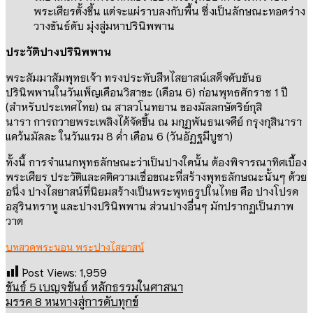
พระเศียรตั้งขึ้น แต่จะแผ่ราบลงกับพื้น ซึ่งเป็นลักษณะทอดร่าง
วางขันธ์ดับ มุ่งสู่มหาปรินิพพาน
ประวัติปางปรินิพพาน
พระสัมมาสัมพุทธเจ้า ทรงประทับสีหไสยาสน์เสด็จดับขันธ
ปรินิพพานในวันเพ็ญเดือนวิสาขะ
(
เดือน
6)
ก่อนพุทธศักราช
1
ปี
(
สำหรับประเทศไทย
)
ณ
สาลวโนทยาน
ของมัลลกษัตริย์กุสิ
นารา
การถวายพระเพลิงได้จัดขึ้น ณ
มกุฏพันธนเจดีย์
กรุงกุสินารา
แคว้นมัลละ ในวันแรม
8
ค่ำ เดือน
6 (
วันอัฏฐมีบูชา
)
ทั้งนี้ การจำแนกพุทธลักษณะว่าเป็นปางใดนั้น ต้องพิจารณาทิศเบื้อง
พระเศียร ประวัติและคติความเชื่อขณะที่สร้างพุทธลักษณะนั้นๆ ด้วย
อนึ่ง ปางไสยาสน์ที่นิยมสร้างเป็นพระพุทธรูปในไทย คือ ปางโปรด
อสุรินทราหู และปางปรินิพพาน ส่วนปางอื่นๆ มักปรากฏเป็นภาพ
วาด
บทสวดพระนอน พระปางไสยาสน์
Post Views:
1,959
ขันธ์ 5 เบญจขันธ์ หลักธรรมในศาสนา
มรรค 8 หนทางสู่การดับทุกข์