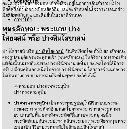
Contact Us
ตะแคงตัวด้านขวาลงนอน
เท้าทั้งสี่จะอยู่ในอาการอันสำรวม ไม่เห
นียดหรือกางออกเหมือนสัตว์อื่น และจะกำหนดในใจว่าจะนอนอย่าง
มีสติสัมปชัญญะ และตื่นขึ้นในเวลาที่กำหนด
ภาษาไทย
พุทธลักษณะ พระนอน ปาง
ไสยาสน์ หรือ ปางสีหไสยาสน์
ปางไสยาสน์ หรือ
ปางสีหไสยาสน์
เป็นชื่อเรียกโดยทั่วไปของลักษณะ
ของรูปสมมุติของพระพุทธเจ้า
(
พุทธลักษณะ
)
ในอิริยาบถบรรทม ซึ่ง
แต่เดิมนั้นหมายถึงเฉพาะปางปรินิพพาน แต่ในประเทศไทยได้มีการ
ปรับเปลี่ยนคตินอกเหนือไปจากปางปรินิพพาน โดยอาจจำแนกอย่าง
ไม่เป็นทางการ ตามรายละเอียดในพุทธประวัติ
ดังนี้
ปางทรงพระสุบิน
ปางทรงพระสุบิน
เป็นพระพุทธรูปอยู่ในอิริยาบถบรรทม
ตะแคงขวา พระหัตถ์ซ้ายทอดไปตามพระวรกาย พระพาหา
ขวาแนบกับพื้น ยกหลังพระหัตถ์ขึ้นแนบพระหนุ งอนิ้ว
พระหัตถ์แนบกับพระปราง หลับพระเนตร พระเศียรหนุนพระ
เขนย เป็นกิริยาบรรทมหลับในลักษณะสีหไสยาสน์