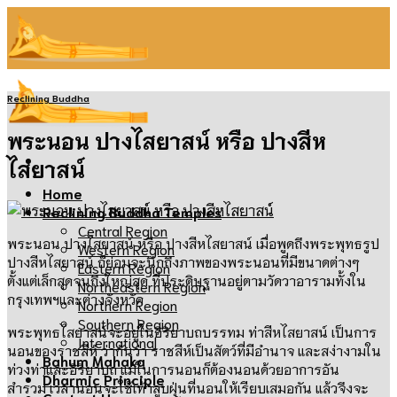
Skip
to
content
Reclining Buddha
พระนอน ปางไสยาสน์ หรือ ปางสีห
ไสยาสน์
Home
Reclining Buddha Temples
Central Region
พระนอน ปางไสยาสน์
หรือ
ปางสีหไสยาสน์ เมื่อพูดถึงพระพุทธรูป
Western Region
ปางสีหไสยาสน์ ก็ย่อมจะนึกถึงภาพของพระนอนที่มีขนาดต่างๆ
Eastern Region
ตั้งแต่เล็กสุดจนถึงใหญ่สุด
ที่ประดิษฐานอยู่ตามวัดวาอารามทั้งใน
Northeastern Region
กรุงเทพฯและต่างจังหวัด
Northern Region
Southern Region
พระพุทธไสยาสน์จะอยู่ในอิริยาบถบรรทม ท่าสีหไสยาสน์ เป็นการ
International
นอนของราชสีห์ ว่ากันว่า
ราชสีห์เป็นสัตว์ที่มีอำนาจ และสง่างามใน
Bahum Mahaka
ท่วงท่าและอิริยาบถ แม้ในการนอนก็ต้องนอนด้วยอาการอัน
Dharmic Principle
สำรวม
เวลานอนจะใช้เท้าลูบฝุ่นที่นอนให้เรียบเสมอกัน แล้วจึงจะ