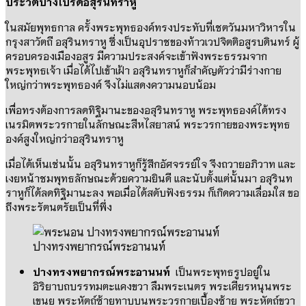
ประวัติปางโปรดอสุรินทราหู
ในสมัยพุทธกาล ครั้งพระพุทธองค์ทรงประทับที่เชตวันมหาวิหารใน
กรุงสาวัตถี อสุรินทราหู ซึ่งเป็นอุปราชของท้าวเวปจิตติอสูรบดินทร์ ผู้
ครอบครองเมืองอสูร มีความประสงค์จะเข้าฟังพระธรรมจาก
พระพุทธเจ้า เมื่อได้ไปเข้าเฝ้า อสุรินทราหูก็สำคัญตัวว่ามีร่างกาย
ใหญ่กว่าพระพุทธองค์ จึงไม่แสดงความนอบน้อม
เพื่อทรงต้องการลดทิฐิมานะของอสุรินทราหู พระพุทธองค์ได้ทรง
เนรมิตพระวรกายในลักษณะสีหไสยาสน์ พระวรกายของพระพุทธ
องค์สูงใหญ่กว่าอสุรินทราหู
เมื่อได้เห็นเช่นนั้น อสุรินทราหูก็รู้สึกอัศจรรย์ใจ จึงถวายอภิวาท และ
เงยหน้าชมพุทธลักษณะด้วยความยินดี และนับตั้งแต่นั้นมา อสุรินท
ราหูก็ได้ลดทิฐิมานะลง พอเมื่อได้สดับฟังธรรม ก็เกิดความเลื่อมใส ขอ
ถึงพระรัตนตรัยเป็นที่พึ่ง
ปางทรงพยากรณ์พระอานนท์
ปางทรงพยากรณ์พระอานนท์
เป็นพระพุทธรูปอยู่ใน
อิริยาบถบรรทมตะแคงขวา ลืมพระเนตร พระเศียรหนุนพระ
เขนย พระหัตถ์ซ้ายทาบบนพระวรกายเบื้องซ้าย พระหัตถ์ขวา