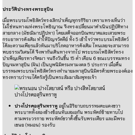
ประวัติปางทรงพระสุบิน
เมื่อพระบรมโพธิสัตว์ทรงเลิกบำเพ็ญทุกรกิริยา เพราะทรงเห็นว่า
ไม่ใช่หนทางแห่งพระโพธิญาณ จึงทรงเปลี่ยนมาดำเนินปฏิบัติทาง
สายกลาง
(
มัชฌิมาปฏิปทา
)
โดยเสด็จออกบิณฑบาตและเสวยพระ
กระยาหารดังเดิม ทำให้ปัญจวัคคีย์ ทั้ง
5
เข้าใจว่าพระบรมโพธิสัตว์
ได้ละความเพียรแล้วหันมาบริโภคอาหารดังเดิม ไหนเลยจะสามารถ
พบธรรมวิเศษได้ จึงพากันเดินทางจากไป พระบรมโพธิสัตว์ทรง
บำเพ็ญเพียรทางจิตมา จนถึงวันขึ้น
15
ค่ำ เดือน
6
ขณะบรรทมทรง
ปัญจมหาสุบิน
(
ฝัน
)
เป็นบุพนิมิตรมหามงคล
5
ประการ เมื่อตื่น
บรรทมพระบรมโพธิสัตว์ทรงทำนายมหาสุบินนิมิตรด้วยพระองค์เอง
ทรงทราบว่าจะได้ตรัสรู้เป็นพระสัมมาสัมพุทธเจ้า
ปางโปรดอสุรินทราหู
ปางโปรดอสุรินทราหู
อยู่ในอิริยาบถบรรทมตะแคงขวา
พระบาททั้งสองข้างซ้อนทับเสมอกัน พระหัตถ์ซ้ายทาบไป
ตามพระวรกาย พระหัตถ์ขวาตั้งขึ้นรับพระเศียร และมีพระ
เขนย
(
หมอน
)
รองรับ