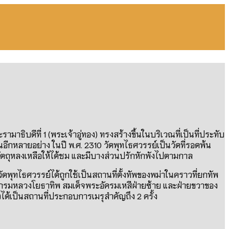
รามาธิบดีที่
1 (
พระเจ้าอู่ทอง
)
ทรงสร้างขึ้นในบริเวณที่เป็นที่ประทับ
้นอีกหลายอย่าง ในปี พ
.
ศ
. 2310
วัดพุทไธศวรรย์เป็นวัดที่รอดพ้น
ณวัตถุหลงเหลือให้ได้ชม และมีบางส่วนปรักหักพังไปตามกาล
ัดพุทไธศวรรย์ได้ถูกใช้เป็นสถานที่ตั้งทัพของพม่าในคราวที่ยกทัพ
รมหลวงโยธาทิพ สมเด็จพระอัครมเหสีฝ่ายซ้าย และฝ่ายขวาของ
งได้เป็นสถานที่ประกอบการเมรุสำคัญถึง
2
ครั้ง