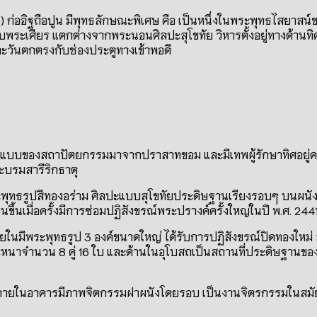
น
)
ก่ออิฐถือปูน มีพุทธลักษณะพิเศษ คือ เป็นหนึ่งในพระพุทธไสยาสน
บพระเศียร แตกต่างจากพระนอนศิลปะสุโขทัย วิหารตั้งอยู่ทางด้านท
ะวันตกตรงกับช่องประตูทางเข้าพอดี
แบบของสถาปัตยกรรมมาจากปราสาทขอม และมีเทพผู้รักษาทิศอยู่คร
ะบรมสารีริกธาตุ
ะพุทธรูปสีทองอร่าม ศิลปะแบบสุโขทัยประดิษฐานเรียงรอบๆ บนผนั
นขึ้นเมื่อครั้งมีการซ่อมปฏิสังขรณ์พระปรางค์ครั้งใหญ่ในปี พ
.
ศ
. 244
ยในมีพระพุทธรูป
3
องค์ขนาดใหญ่ ได้รับการปฏิสังขรณ์ปิดทองใหม่ 
ละหนาจำนวน
8
คู่
16
ใบ และด้านในอุโบสถเป็นสถานที่ประดิษฐานขอ
 ภายในอาคารมีภาพจิตกรรมฝาผนังโดยรอบ เป็นงานจิตรกรรมในสมัยอ