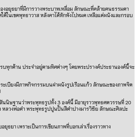
์ของอยุธยาที่มีการวางพระบาทเหลื่อม ลักษณะที่คล้ายคนธรรมดา
ิศใต้ในเขตพุทธาวาส หลังคาได้หักพังไปหมด เหลือแต่ผนังและกรอบ
บทุกด้าน ประจำอยู่ตามทิศต่างๆ โดยพระปรางค์ประธานองค์นี้จะ
งระเบียงมีภาพกิจกรรมบนฝาผนังรูปเรือนแก้ว ลักษณะของภาพจิต
1
สันนิษฐานว่าพระพุทธรูปทั้ง
3
องค์นี้ มีอายุราวพุทธศตวรรษที่
20
ง
หลวงพ่อดำ
พระพุทธรูปปูนปั้นสีดำปางมารวิชัย ลักษณะศิลปะ
ยุธยา เพราะเป็นการเขียนภาพที่บอกเล่าเรื่องราวทาง