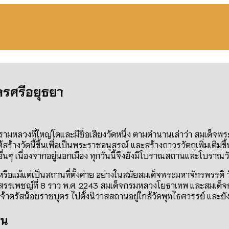
ครศรีอยุธยา
หลวงที่ใหญ่โตและมีชื่อเสียงวัดหนึ่ง ตามตำนานเล่าว่า สมเด็จพระ
ร้างวัดนี้ขึ้นเพื่อเป็นพระราชอนุสรณ์ และสร้างถาวรวัตถุเพิ่มเติมขึ
อื่นๆ เนื่องจากอยู่นอกเมือง ทุกวันนี้จึงยังมีโบราณสถานและโบรา
หรือแม้แต่เป็นสถานที่ตั้งค่าย อย่างในสมัยสมเด็จพระมหาจักรพรรดิ ว
สรรเพชญ์ที่
8
ราว พ
.
ศ
. 2243
สมเด็จกรมหลวงโยธาเทพ และสมเด็จก
จ้าตรัสน้อยราชบุตร ไปตั้งนิวาสสถานอยู่ใกล้วัดพุทไธศวรรย์ และยั
อน