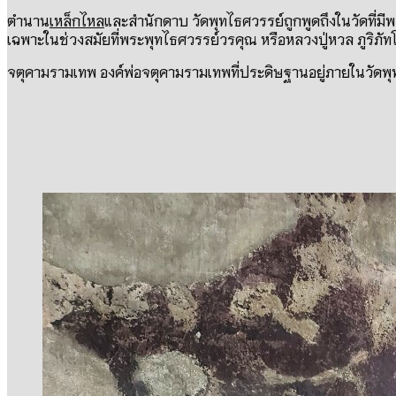
ตำนาน
เหล็กไหล
และสำนักดาบ วัดพุทไธศวรรย์ถูกพูดถึงในวัดที่มีพระ
เฉพาะในช่วงสมัยที่พระพุทไธศวรรย์วรคุณ หรือหลวงปู่หวล ภูริภัทโ
จตุคามรามเทพ องค์พ่อจตุคามรามเทพที่ประดิษฐานอยู่ภายในวัดพุ