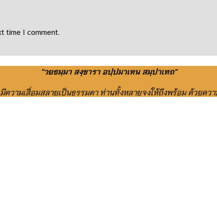
xt time I comment.
"วยธมฺมา สงฺขารา อปฺปมาเทน สมฺปาเทถ"
ย มีความเสื่อมสลายเป็นธรรมดา ท่านทั้งหลายจงให้ถึงพร้อม ด้วยควา