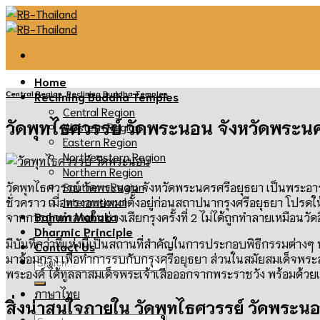
Skip
to
content
Home
Central Region
,
Reclining Buddha Temples
Reclining Buddha Temples
Central Region
วัดพุทไธศวรรย์ วัดพระนอน จังหวัดพระน
Western Region
Eastern Region
Northeastern Region
Northern Region
Southern Region
วัดพุทไธศวรรย์ วัดพระนอน จังหวัดพระนครศรีอยุธยา เป็นพระอาราม
International
ชั่วคราว เมื่อทรงอพยพมาตั้งอยู่ก่อนสถาปนากรุงศรีอยุธยา โปรดให้ส
Bahum Mahaka
จากการถูกทำลายในช่วงเสียกรุงครั้งที่
2
ไม่ได้ถูกทำลายเหมือนวัด
Dharmic Principle
มีบันทึกว่าที่แห่งนี้เป็นสถานที่สำคัญในการประกอบพิธีกรรมต่างๆ 
Contact Us
มาล้อมกรุง เพื่อทำการรบกับกรุงศรีอยุธยา ส่วนในสมัยสมเด็จพระ
พระองค์ ได้ทูลลาสมเด็จพระเจ้าเสือออกจากพระราชวัง พร้อมด้วยเ
ภาษาไทย
สิ่งน่าสนใจภายใน วัดพุทไธศวรรย์ วัดพระน