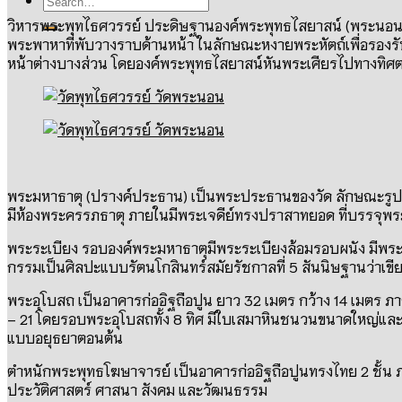
วิหารพระพุทไธศวรรย์
ประดิษฐานองค์พระพุทธไสยาสน์
(
พระนอ
พระพาหาที่พับวางราบด้านหน้า ในลักษณะหงายพระหัตถ์เพื่อรองรั
หน้าต่างบางส่วน โดยองค์พระพุทธไสยาสน์หันพระเศียรไปทางทิศต
พระมหาธาตุ
(
ปรางค์ประธาน
)
เป็นพระประธานของวัด ลักษณะรูป
มีห้องพระครรภธาตุ ภายในมีพระเจดีย์ทรงปราสาทยอด ที่บรรจุพร
พระระเบียง
รอบองค์พระมหาธาตุมีพระระเบียงล้อมรอบผนัง มีพร
กรรมเป็นศิลปะแบบรัตนโกสินทร์สมัยรัชกาลที่
5
สันนิษฐานว่าเขีย
พระอุโบสถ เป็นอาคารก่ออิฐถือปูน ยาว
32
เมตร กว้าง
14
เมตร ภา
– 21
โดยรอบพระอุโบสถทั้ง
8
ทิศ มีใบเสมาหินชนวนขนาดใหญ่แ
แบบอยุธยาตอนต้น
ตำหนักพระพุทธโฆษาจารย์
เป็นอาคารก่ออิฐถือปูนทรงไทย
2
ชั้น
ประวัติศาสตร์ ศาสนา สังคม และวัฒนธรรม